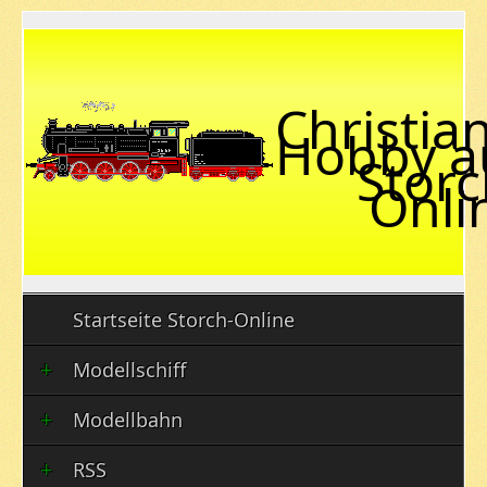
Christian
Hobby a
Storc
Onli
Startseite Storch-Online
Modellschiff
Modellbahn
RSS